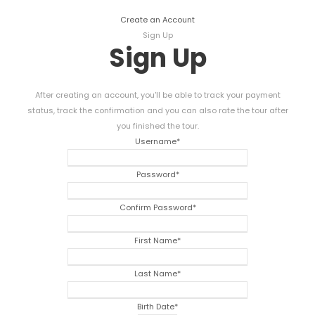
Create an Account
Sign Up
Sign Up
After creating an account
,
you'll be able to track your payment
status
,
track the confirmation and you can also rate the tour after
you finished the tour
.
Username
*
Password
*
Confirm Password
*
First Name
*
Last Name
*
Birth Date
*