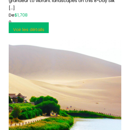
grandeur to vibrant landscapes on this 8-Day Silk
[…]
De
$1,708
0
Voir les détails