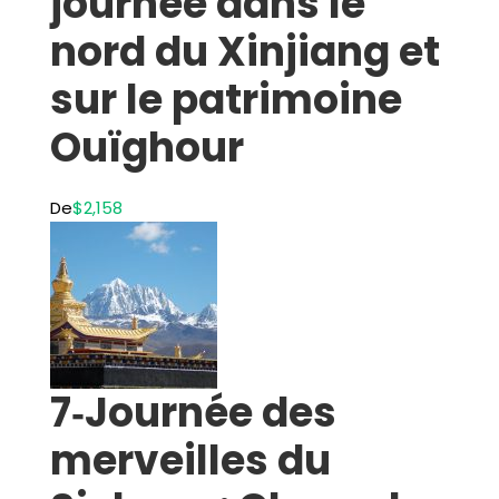
journée dans le
nord du Xinjiang et
sur le patrimoine
Ouïghour
De
$2,158
7‑Journée des
merveilles du