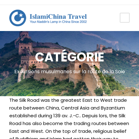
CATÉGORIE
Excursions musulmanes sur la route de la Soie
The Silk Road was the greatest East to West trade
route between China
,
Central Asia and Byzantium
established during
139 av. J.-C.. Depuis lors,
the Silk
Road has also become the trading routes between
East and West
.
On the top of trade
,
religious belief
of Buddhism and Islam had gotten their way to