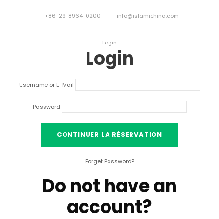
+86-29-8964-0200
info@islamichina.com
Login
Login
Username or E-Mail
Password
Forget Password
?
Do not have an
account
?