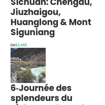
Sichuan: Chengdu,
Jiuzhaigou,
Huanglong & Mont
Siguniang
De
$2,468
6‑Journée des
splendeurs du