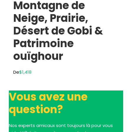
Montagne de
Neige, Prairie,
Désert de Gobi &
Patrimoine
ouïghour
De
$1,418
Vous avez une
question?
Nos experts amicaux sont toujours là pour vous