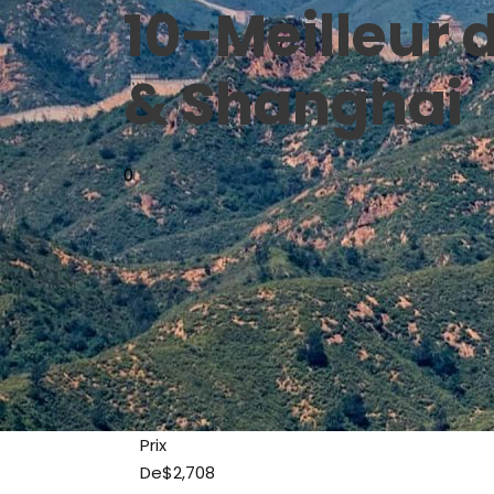
10-Meilleur d
& Shanghai
0
Prix
De
$2,708