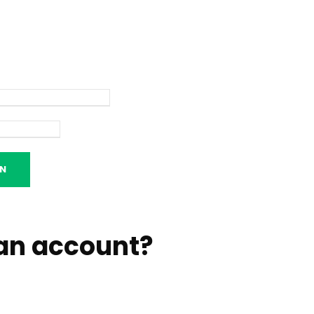
an account
?