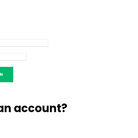
an account
?