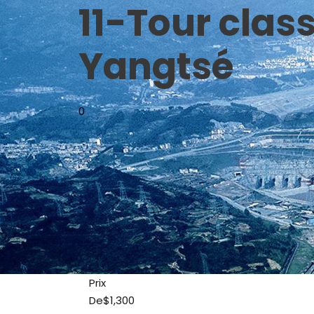
11-Tour class
Yangtsé
0
Prix
De
$1,300