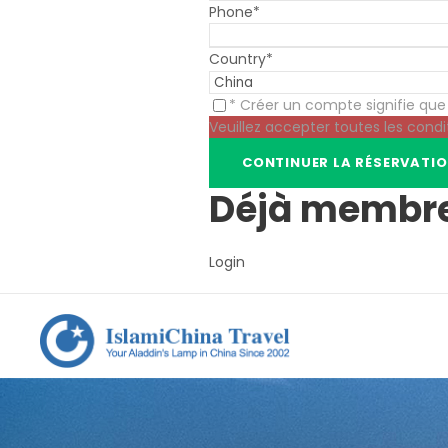
Phone
*
Country
*
* Créer un compte signifie qu
Veuillez accepter toutes les condi
Déjà membr
Login