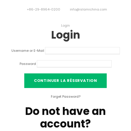
+86-29-8964-0200
info@islamichina.com
Login
Login
Username or E-Mail
Password
Forget Password
?
Do not have an
account
?