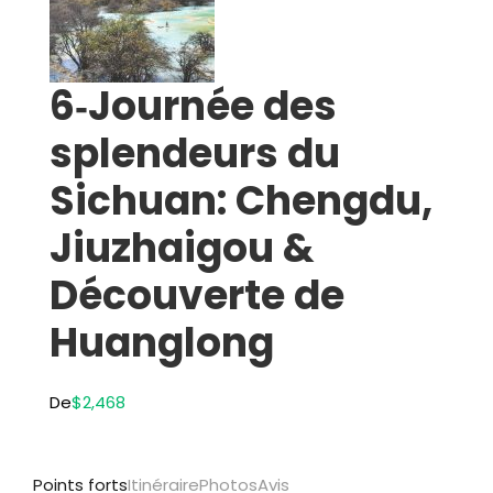
6‑Journée des
splendeurs du
Sichuan: Chengdu,
Jiuzhaigou &
Découverte de
Huanglong
De
$2,468
Points forts
Itinéraire
Photos
Avis