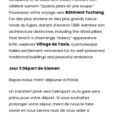
célèbre surnom “Quatre plats et une soupe.”
Poursuivez votre voyage vers
Bâtiment Yuchang
,
l'un des plus anciens et des plus grands tulous
ronds du Fujian, datant d'environ 1368. Admirez son
architecture distinctive,
including the tilted pillars
that lend it a charmingly
“
rickety
”
appearance
.
Enfin, explorez
Village de Taxia
,
a picturesque
Hakka settlement renowned for its well-preserved
traditional buildings and peaceful ambiance
.
Jour 3 Départ de Xiamen
Repas inclus: Petit-déjeuner à l'hôtel.
Un transfert privé vers l'aéroport ou la gare sera
prévu pour votre départ. Si vous souhaitez
prolonger votre séjour, merci de nous le faire
savoir et nous serons ravis de vous aider à