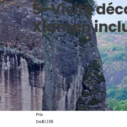
5-Visite déc
Xiamen incl
0
Prix
De
$1,138