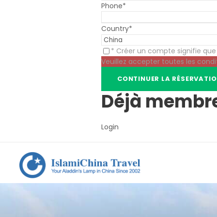
Phone
*
Country
*
* Créer un compte signifie qu
Veuillez accepter toutes les condi
Déjà membr
Login