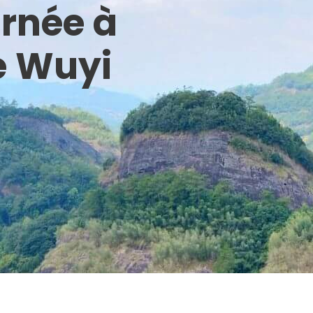
urnée à
e Wuyi