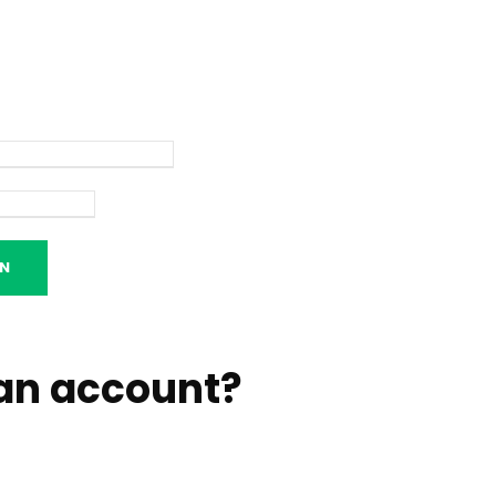
an account
?