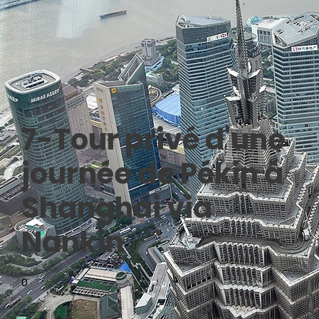
7-Tour privé d'une
journée de Pékin à
Shanghai via
Nankin
0