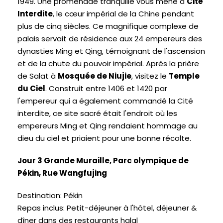
1949. Une promenade tranquille vous mène à
Cité
Interdite
, le cœur impérial de la Chine pendant
plus de cinq siècles. Ce magnifique complexe de
palais servait de résidence aux 24 empereurs des
dynasties Ming et Qing, témoignant de l'ascension
et de la chute du pouvoir impérial. Après la prière
de Salat à
Mosquée de Niujie
, visitez le
Temple
du Ciel
. Construit entre 1406 et 1420 par
l'empereur qui a également commandé la Cité
interdite, ce site sacré était l'endroit où les
empereurs Ming et Qing rendaient hommage au
dieu du ciel et priaient pour une bonne récolte.
Jour 3 Grande Muraille, Parc olympique de
Pékin, Rue Wangfujing
Destination: Pékin
Repas inclus: Petit-déjeuner à l'hôtel, déjeuner &
dîner dans des restaurants halal