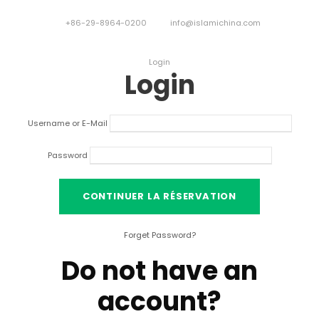
+86-29-8964-0200
info@islamichina.com
Login
Login
Username or E-Mail
Password
Forget Password
?
Do not have an
account
?