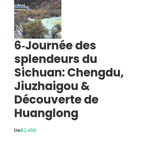
6‑Journée des
splendeurs du
Sichuan: Chengdu,
Jiuzhaigou &
Découverte de
Huanglong
De
$2,468