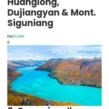
Huanglong,
Dujiangyan & Mont.
Siguniang
De
$2,468
0