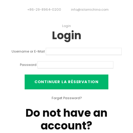
+86-29-8964-0200
info@islamichina.com
Login
Login
Username or E-Mail
Password
Forget Password
?
Do not have an
account
?