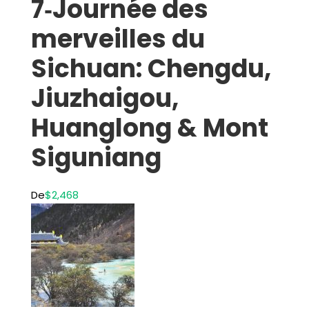
7‑Journée des
merveilles du
Sichuan: Chengdu,
Jiuzhaigou,
Huanglong & Mont
Siguniang
De
$2,468