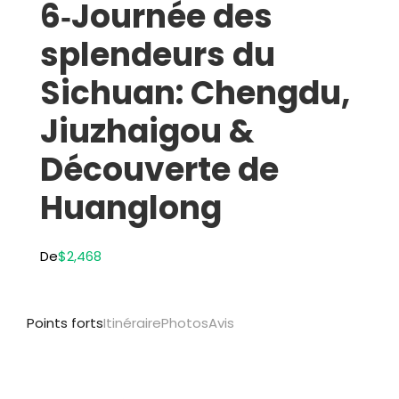
6‑Journée des
splendeurs du
Sichuan: Chengdu,
Jiuzhaigou &
Découverte de
Huanglong
De
$2,468
Points forts
Itinéraire
Photos
Avis