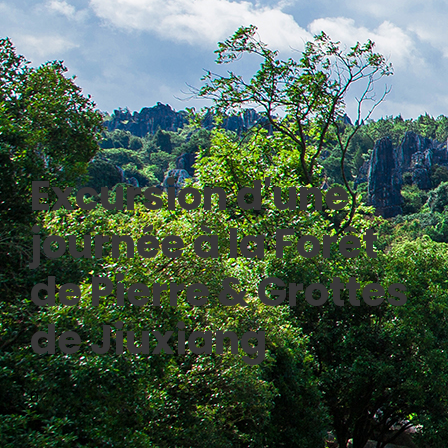
Excursion d'une
journée à la Forêt
de Pierre & Grottes
de Jiuxiang
0