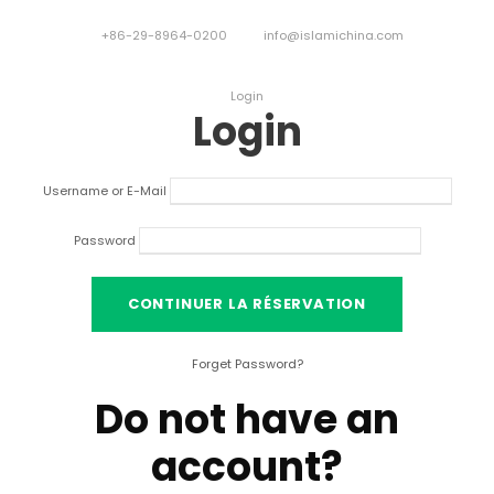
+86-29-8964-0200
info@islamichina.com
Login
Login
Username or E-Mail
Password
Forget Password
?
Do not have an
account
?