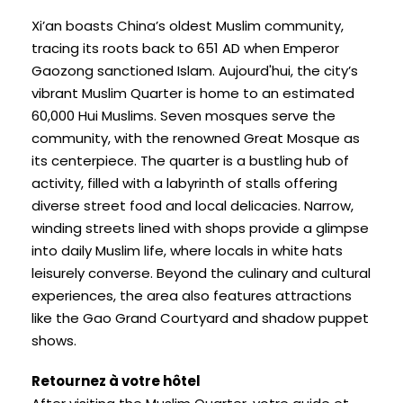
Xi’an boasts China’s oldest Muslim community
,
tracing its roots back to
651
AD when Emperor
Gaozong sanctioned Islam
. Aujourd'hui,
the city’s
vibrant Muslim Quarter is home to an estimated
60,000
Hui Muslims
.
Seven mosques serve the
community
,
with the renowned Great Mosque as
its centerpiece
.
The quarter is a bustling hub of
activity
,
filled with a labyrinth of stalls offering
diverse street food and local delicacies
.
Narrow
,
winding streets lined with shops provide a glimpse
into daily Muslim life
,
where locals in white hats
leisurely converse
.
Beyond the culinary and cultural
experiences
,
the area also features attractions
like the Gao Grand Courtyard and shadow puppet
shows
.
Retournez à votre hôtel