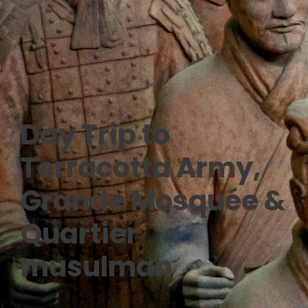
Day Trip to
Terracotta Army
,
Grande Mosquée &
Quartier
musulman
0