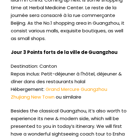
time at Herbal Medicine Center
. Le reste de la
journée sera consacré à la rue commerçante
Beijing.
As the No.1 shopping area in Guangzhou
,
it
consist various malls
,
exquisite boutiques
,
as well
as small shops
.
Jour 3 Points forts de la ville de Guangzhou
Destination: Canton
Repas inclus: Petit-déjeuner à l'hôtel, déjeuner &
dîner dans des restaurants halal
Hébergement:
Grand Mercure Guangzhou
Zhujiang New Town
ou similaire
Besides the classical Guangzhou
,
it’s also worth to
experience its new
&
modern side
,
which will be
presented to you in today’s itinerary
.
We will first
have a wonderful sightseeing coach tour to Ersha