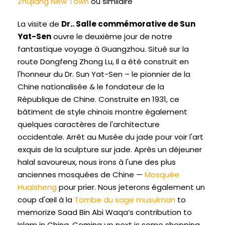
Zhujiang New Town
ou similaire
La visite de
Dr.. Salle commémorative de Sun
Yat-Sen
ouvre le deuxième jour de notre
fantastique voyage à Guangzhou. Situé sur la
route Dongfeng Zhong Lu, Il a été construit en
l'honneur du Dr. Sun Yat-Sen – le pionnier de la
Chine nationalisée & le fondateur de la
République de Chine. Construite en 1931, ce
bâtiment de style chinois montre également
quelques caractères de l'architecture
occidentale. Arrêt au Musée du jade pour voir l'art
exquis de la sculpture sur jade. Après un déjeuner
halal savoureux, nous irons à l'une des plus
anciennes mosquées de Chine —
Mosquée
Huaisheng
pour prier. Nous jeterons également un
coup d'œil à la
Tombe du sage musulman
to
memorize Saad Bin Abi Waqa’s contribution to
Islam in China
.
Coming up next is some shopping