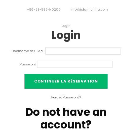
+86-29-8964-0200
info@islamichina.com
Login
Login
Username or E-Mail
Password
Forget Password
?
Do not have an
account
?