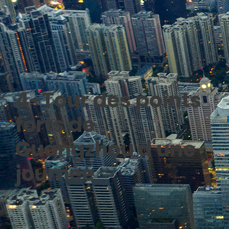
4-Tour des points
forts de
Guangzhou d'une
journée
0