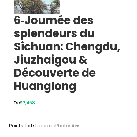
6‑Journée des
splendeurs du
Sichuan: Chengdu,
Jiuzhaigou &
Découverte de
Huanglong
De
$2,468
Points forts
Itinéraire
Photos
Avis