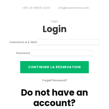
+86-29-8964-0200
info@islamichina.com
Login
Login
Username or E-Mail
Password
Forget Password
?
Do not have an
account
?