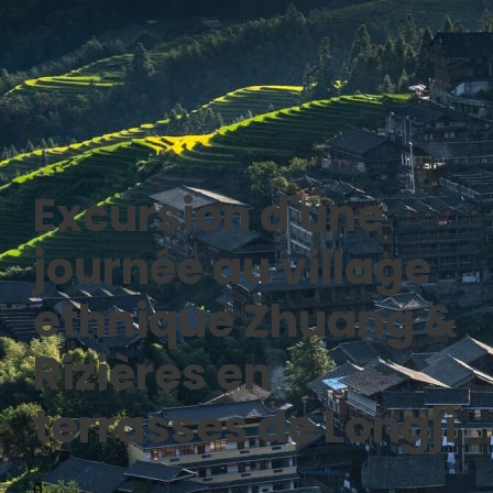
Excursion d'une
journée au village
ethnique Zhuang &
Rizières en
terrasses de Longji
0