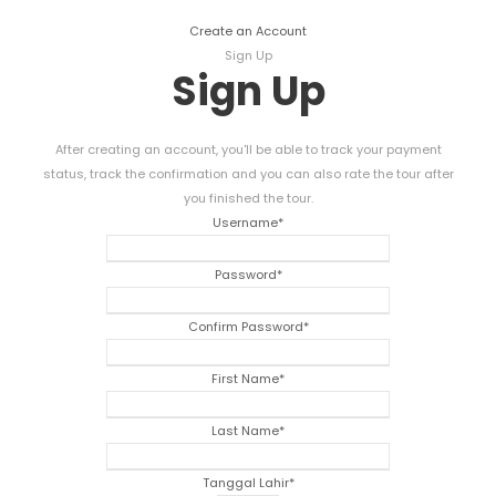
Create an Account
Sign Up
Sign Up
After creating an account
,
you'll be able to track your payment
status
,
track the confirmation and you can also rate the tour after
you finished the tour
.
Username
*
Password
*
Confirm Password
*
First Name
*
Last Name
*
Tanggal Lahir
*