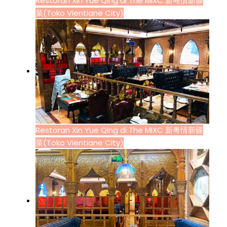
Restoran Xin Yue Qing di The MIXC 新粤情新疆
菜(Toko Vientiane City)
Restoran Xin Yue Qing di The MIXC 新粤情新疆
菜(Toko Vientiane City)