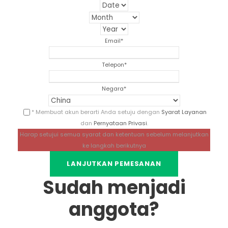
Email
*
Telepon
*
Negara
*
* Membuat akun berarti Anda setuju dengan
Syarat Layanan
dan
Pernyataan Privasi
.
Harap setujui semua syarat dan ketentuan sebelum melanjutkan
ke langkah berikutnya
Sudah menjadi
anggota?