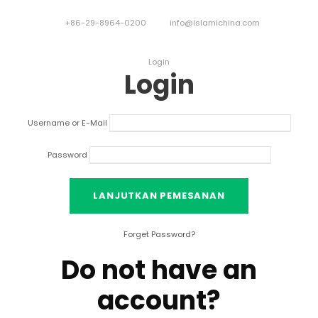
+86-29-8964-0200
info@islamichina.com
Login
Login
Username or E-Mail
Password
Forget Password
?
Do not have an
account
?