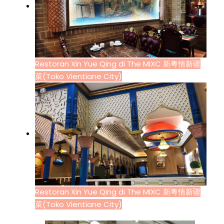
Restoran Xin Yue Qing di The MIXC 新粤情新疆
菜(Toko Vientiane City)
Restoran Xin Yue Qing di The MIXC 新粤情新疆
菜(Toko Vientiane City)