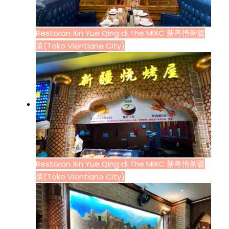
Restoran Xin Yue Qing di The MIXC 新粤情新疆
菜(Toko Vientiane City)
Restoran Xin Yue Qing di The MIXC 新粤情新疆
菜(Toko Vientiane City)