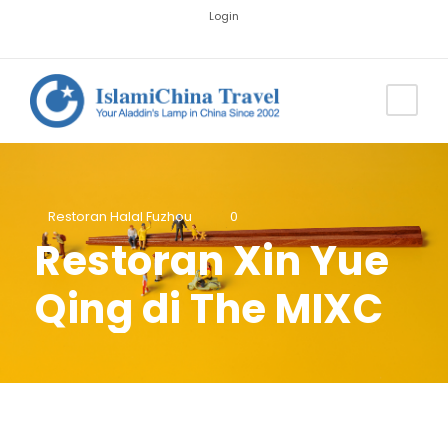
Login
Restoran Halal Fuzhou
0
Restoran Xin Yue
Qing di The MIXC