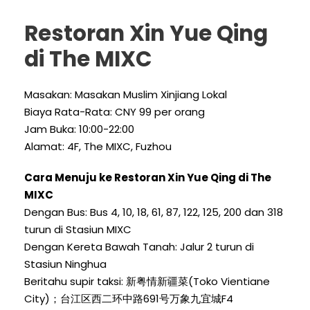
Restoran Xin Yue Qing
di The MIXC
Masakan: Masakan Muslim Xinjiang Lokal
Biaya Rata-Rata: CNY 99 per orang
Jam Buka: 10:00-22:00
Alamat: 4F,
The MIXC
, Fuzhou
Cara Menuju ke Restoran Xin Yue Qing di The
MIXC
Dengan Bus: Bus 4, 10, 18, 61, 87, 122, 125, 200 dan 318
turun di Stasiun MIXC
Dengan Kereta Bawah Tanah: Jalur 2 turun di
Stasiun Ninghua
Beritahu supir taksi: 新粤情新疆菜(Toko Vientiane
City)；台江区西二环中路691号万象九宜城F4