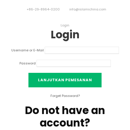
+86-29-8964-0200
info@islamichina.com
Login
Login
Username or E-Mail
Password
Forget Password
?
Do not have an
account
?