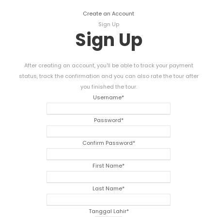
Create an Account
Sign Up
Sign Up
After creating an account
,
you'll be able to track your payment
status
,
track the confirmation and you can also rate the tour after
you finished the tour
.
Username
*
Password
*
Confirm Password
*
First Name
*
Last Name
*
Tanggal Lahir
*