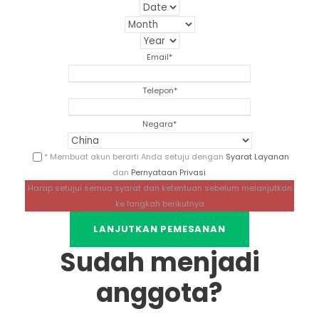
Email
*
Telepon
*
Negara
*
* Membuat akun berarti Anda setuju dengan
Syarat Layanan
dan
Pernyataan Privasi
.
Harap setujui semua syarat dan ketentuan sebelum melanjutkan
ke langkah berikutnya
Sudah menjadi
anggota?