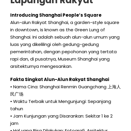
Lapangan Rakyat
Introducing Shanghai People’s Square
Alun-alun Rakyat Shanghai,
a garden-style square
in downtown
,
is known as the Green Lung of
Shanghai
. Ini adalah sebuah alun-alun umum yang
luas yang dikelilingi oleh gedung-gedung
pemerintahan, dengan pepohonan yang tertata
rapi dan, di pusatnya, Museum Shanghai yang
arsitekturnya mengesankan.
Fakta Singkat Alun-Alun Rakyat Shanghai
• Nama Cina: Shanghai Renmin Guangchang 上海人
民广场
• Waktu Terbaik untuk Mengunjungi: Sepanjang
tahun
• Jam Kunjungan yang Disarankan: Sekitar 1 ke 2
jam
• Hal yang Bisa Dilakukan: Fotografi, Arsitektur,