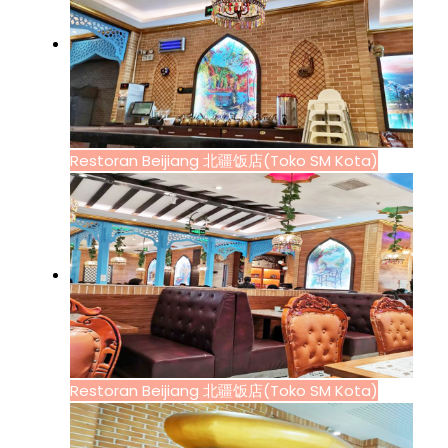
Restoran Beijiang 北疆饭店(Toko SM Kota)
Restoran Beijiang 北疆饭店(Toko SM Kota)