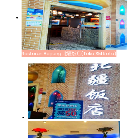
Restoran Beijiang 北疆饭店(Toko SM Kota)