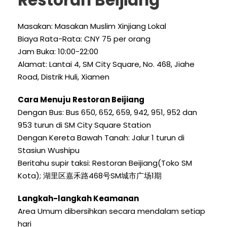
Restoran Beijiang
Masakan: Masakan Muslim Xinjiang Lokal
Biaya Rata-Rata: CNY 75 per orang
Jam Buka: 10:00-22:00
Alamat: Lantai 4, SM City Square, No. 468, Jiahe
Road, Distrik Huli, Xiamen
Cara Menuju Restoran Beijiang
Dengan Bus: Bus 650, 652, 659, 942, 951, 952 dan
953 turun di SM City Square Station
Dengan Kereta Bawah Tanah: Jalur 1 turun di
Stasiun Wushipu
Beritahu supir taksi: Restoran Beijiang(Toko SM
Kota); 湖里区嘉禾路468号SM城市广场1期
Langkah-langkah Keamanan
Area Umum dibersihkan secara mendalam setiap
hari