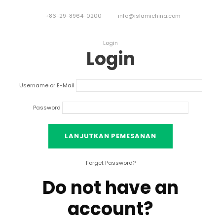
+86-29-8964-0200
info@islamichina.com
Login
Login
Username or E-Mail
Password
Forget Password
?
Do not have an
account
?