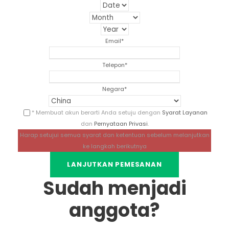
Email
*
Telepon
*
Negara
*
* Membuat akun berarti Anda setuju dengan
Syarat Layanan
dan
Pernyataan Privasi
.
Harap setujui semua syarat dan ketentuan sebelum melanjutkan
ke langkah berikutnya
Sudah menjadi
anggota?