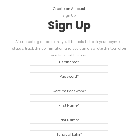
Create an Account
Sign Up
Sign Up
After creating an account
,
you'll be able to track your payment
status
,
track the confirmation and you can also rate the tour after
you finished the tour
.
Username
*
Password
*
Confirm Password
*
First Name
*
Last Name
*
Tanggal Lahir
*