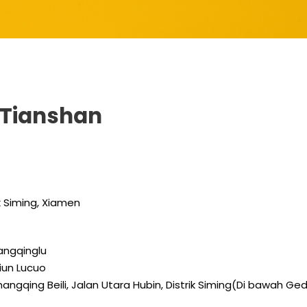
 Tianshan
ik Siming, Xiamen
hangqinglu
iun Lucuo
angqing Beili, Jalan Utara Hubin, Distrik Siming(Di bawah Ged