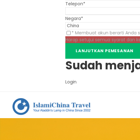
Telepon
*
Negara
*
* Membuat akun berarti Anda 
Harap setujui semua syarat dan 
Sudah menja
Login