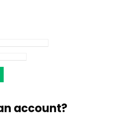
an account
?