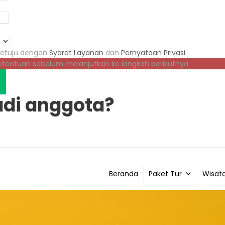
setuju dengan
Syarat Layanan
dan
Pernyataan Privasi
.
ketentuan sebelum melanjutkan ke langkah berikutnya
di anggota?
Beranda
Paket Tur
Wisata