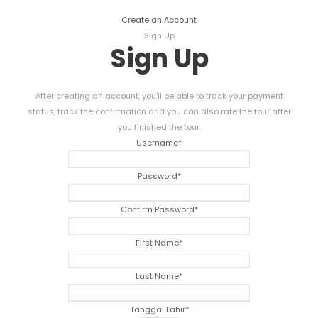
Create an Account
Sign Up
Sign Up
After creating an account
,
you'll be able to track your payment
status
,
track the confirmation and you can also rate the tour after
you finished the tour
.
Username
*
Password
*
Confirm Password
*
First Name
*
Last Name
*
Tanggal Lahir
*