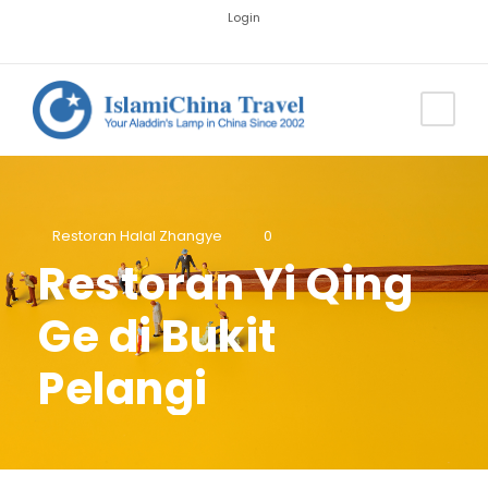
Login
Restoran Halal Zhangye
0
Restoran Yi Qing
Ge di Bukit
Pelangi