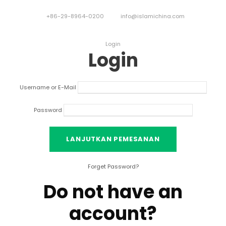
+86-29-8964-0200
info@islamichina.com
Login
Login
Username or E-Mail
Password
Forget Password
?
Do not have an
account
?