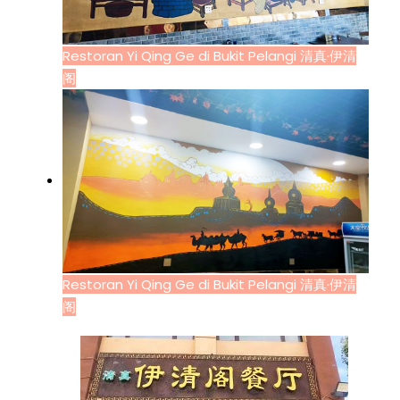
Restoran Yi Qing Ge di Bukit Pelangi 清真·伊清
阁
Restoran Yi Qing Ge di Bukit Pelangi 清真·伊清
阁