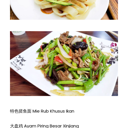
特色搓鱼面 Mie Rub Khusus Ikan
大盘鸡 Ayam Piring Besar Xinjiang