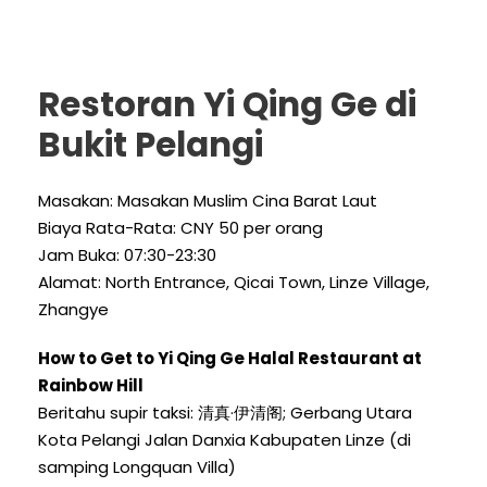
Restoran Yi Qing Ge di
Bukit Pelangi
Masakan: Masakan Muslim Cina Barat Laut
Biaya Rata-Rata: CNY 50 per orang
Jam Buka: 07:30-23:30
Alamat:
North Entrance
,
Qicai Town
,
Linze Village
,
Zhangye
How to Get to Yi Qing Ge Halal Restaurant at
Rainbow Hill
Beritahu supir taksi: 清真·伊清阁; Gerbang Utara
Kota Pelangi Jalan Danxia Kabupaten Linze (di
samping Longquan Villa)