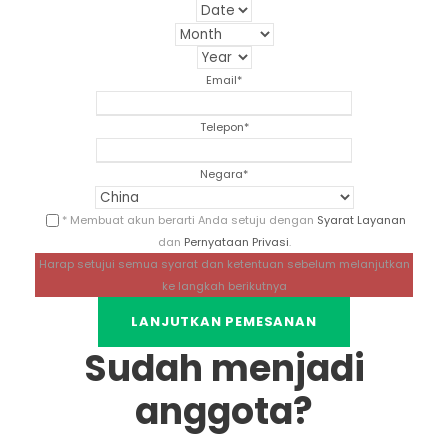
Email
*
Telepon
*
Negara
*
* Membuat akun berarti Anda setuju dengan
Syarat Layanan
dan
Pernyataan Privasi
.
Harap setujui semua syarat dan ketentuan sebelum melanjutkan
ke langkah berikutnya
Sudah menjadi
anggota?