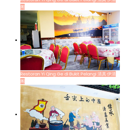
阁
Restoran Yi Qing Ge di Bukit Pelangi 清真·伊清
阁