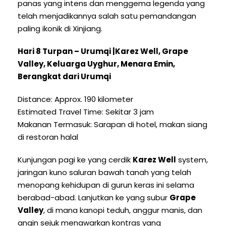
panas yang intens dan menggema legenda yang
telah menjadikannya salah satu pemandangan
paling ikonik di Xinjiang.
Hari 8 Turpan – Urumqi |
Karez Well
,
Grape
Valley
, Keluarga Uyghur, Menara Emin,
Berangkat dari Urumqi
Distance
:
Approx
. 190 kilometer
Estimated Travel Time
: Sekitar 3 jam
Makanan Termasuk: Sarapan di hotel, makan siang
di restoran halal
Kunjungan pagi ke yang cerdik
Karez Well
system
,
jaringan kuno saluran bawah tanah yang telah
menopang kehidupan di gurun keras ini selama
berabad-abad. Lanjutkan ke yang subur
Grape
Valley
, di mana kanopi teduh, anggur manis, dan
angin sejuk menawarkan kontras yang