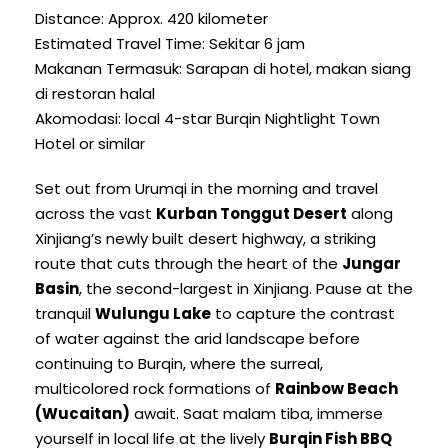
Distance
:
Approx
. 420 kilometer
Estimated Travel Time
: Sekitar 6 jam
Makanan Termasuk: Sarapan di hotel, makan siang
di restoran halal
Akomodasi:
local 4-star Burqin Nightlight Town
Hotel or similar
Set out from Urumqi in the morning and travel
across the vast
Kurban Tonggut Desert
along
Xinjiang’s newly built desert highway
,
a striking
route that cuts through the heart of the
Jungar
Basin
,
the second-largest in Xinjiang
.
Pause at the
tranquil
Wulungu Lake
to capture the contrast
of water against the arid landscape before
continuing to Burqin
,
where the surreal
,
multicolored rock formations of
Rainbow Beach
(
Wucaitan
)
await
. Saat malam tiba,
immerse
yourself in local life at the lively
Burqin Fish BBQ