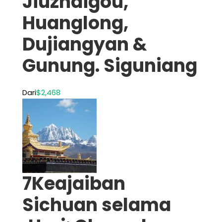
Jiuzhaigou,
Huanglong,
Dujiangyan &
Gunung. Siguniang
Dari
$2,468
7Keajaiban
Sichuan selama