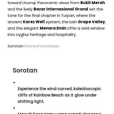
toward Urumqi
.
Panoramic views from
Bukit Merah
and the lively
Bazar Internasional Grand
set the
tone for the final chapter in Turpan
,
where the
ancient
Karez Well
system
,
the lush
Grape Valley
,
and the elegant
Menara Emin
offer a vivid window
into Uyghur heritage and hospitality
.
Sorotan
Itinerary
Foto
Ulasan
Sorotan
Experience the wind‑carved
,
kaleidoscopic
cliffs of Rainbow Beach as it glow under
shifting light
.