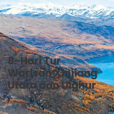
8-Hari Tur
Warisan Xinjiang
Utara dan Uighur
0