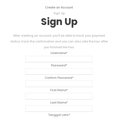
Create an Account
Sign Up
Sign Up
After creating an account
,
you'll be able to track your payment
status
,
track the confirmation and you can also rate the tour after
you finished the tour
.
Username
*
Password
*
Confirm Password
*
First Name
*
Last Name
*
Tanggal Lahir
*