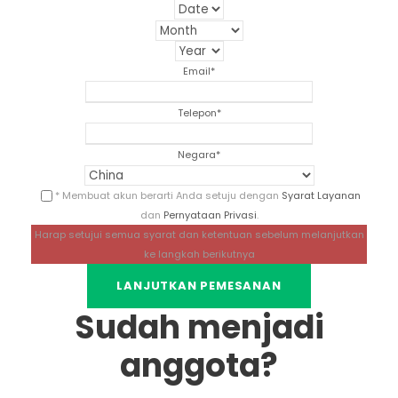
Email
*
Telepon
*
Negara
*
* Membuat akun berarti Anda setuju dengan
Syarat Layanan
dan
Pernyataan Privasi
.
Harap setujui semua syarat dan ketentuan sebelum melanjutkan
ke langkah berikutnya
Sudah menjadi
anggota?