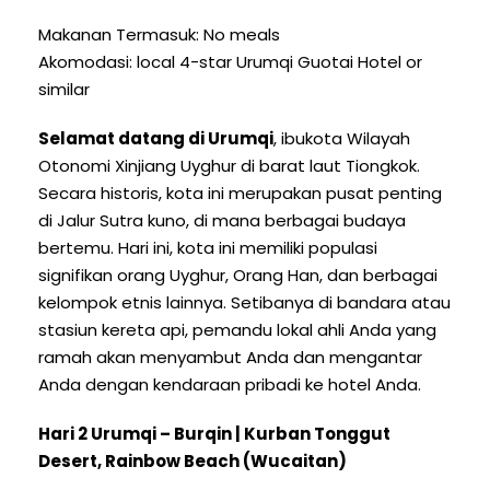
Makanan Termasuk:
No meals
Akomodasi:
local 4-star Urumqi Guotai Hotel or
similar
Selamat datang di Urumqi
, ibukota Wilayah
Otonomi Xinjiang Uyghur di barat laut Tiongkok.
Secara historis, kota ini merupakan pusat penting
di Jalur Sutra kuno, di mana berbagai budaya
bertemu. Hari ini, kota ini memiliki populasi
signifikan orang Uyghur, Orang Han, dan berbagai
kelompok etnis lainnya. Setibanya di bandara atau
stasiun kereta api, pemandu lokal ahli Anda yang
ramah akan menyambut Anda dan mengantar
Anda dengan kendaraan pribadi ke hotel Anda.
Hari 2 Urumqi – Burqin |
Kurban Tonggut
Desert
,
Rainbow Beach
(
Wucaitan
)