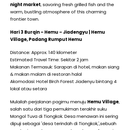
night market
,
savoring fresh grilled fish and the
warm
,
bustling atmosphere of this charming
frontier town
.
Hari 3
Burqin – Hemu
– Jiadengyu |
Hemu
Village
, Padang Rumput Hemu
Distance
:
Approx
. 140 kilometer
Estimated Travel Time
: Sekitar 2 jam
Makanan Termasuk: Sarapan di hotel, makan siang
& makan malam di restoran halal
Akomodasi: Hotel Birch Forest Jiadenyu bintang 4
lokal atau setara
Mulailah perjalanan pagimu menuju
Hemu Village
,
salah satu dari tiga pemukiman terakhir suku
Mongol Tuva di Tiongkok. Desa menawan ini sering
dipuji sebagai 'desa terindah di Tiongkok,',sebuah