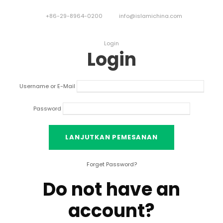
+86-29-8964-0200
info@islamichina.com
Login
Login
Username or E-Mail
Password
Forget Password
?
Do not have an
account
?