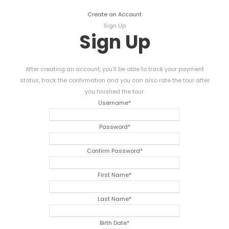
Create an Account
Sign Up
Sign Up
After creating an account
,
you'll be able to track your payment
status
,
track the confirmation and you can also rate the tour after
you finished the tour
.
Username
*
Password
*
Confirm Password
*
First Name
*
Last Name
*
Birth Date
*