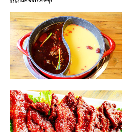
虾滑 Minced Shrimp