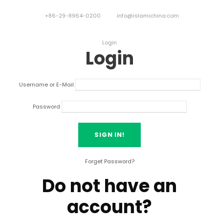
+86-29-8964-0200
info@islamichina.com
Login
Login
Username or E-Mail
Password
Forget Password
?
Do not have an
account
?