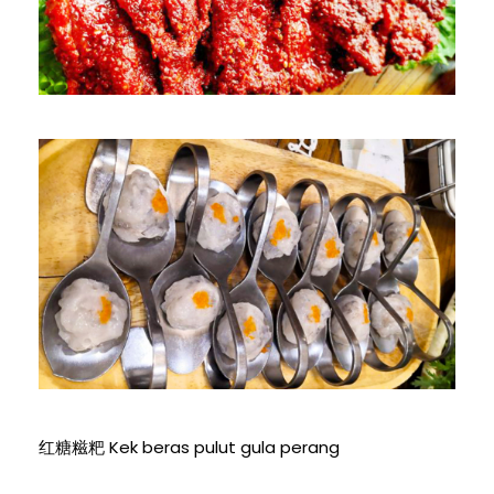
红糖糍粑 Kek beras pulut gula perang