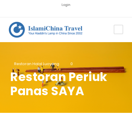
Login
Restoran Halal Luoyang
0
Restoran Periuk
Panas SAYA