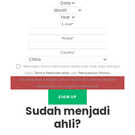
E-mel
*
Phone
*
Country
*
* Mencipta akaun bermakna anda baik-baik saja dengan
kami
Terma Perkhidmatan
dan
Pernyataan Privasi
.
Sila bersetuju dengan semua terma dan syarat sebelum
meneruskan ke langkah seterusnya
Sudah menjadi
ahli?