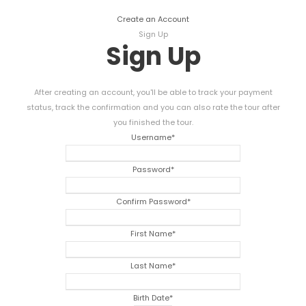
Create an Account
Sign Up
Sign Up
After creating an account
,
you'll be able to track your payment
status
,
track the confirmation and you can also rate the tour after
you finished the tour
.
Username
*
Password
*
Confirm Password
*
First Name
*
Last Name
*
Birth Date
*