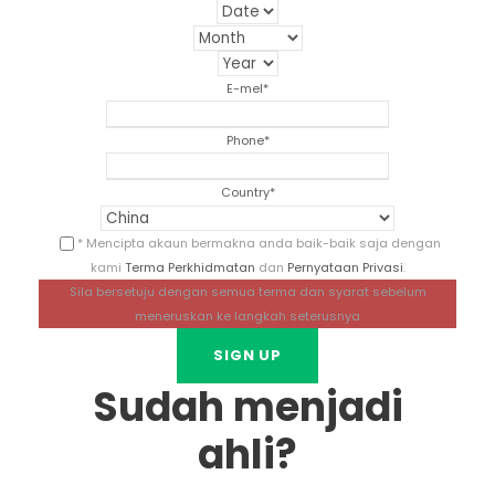
E-mel
*
Phone
*
Country
*
* Mencipta akaun bermakna anda baik-baik saja dengan
kami
Terma Perkhidmatan
dan
Pernyataan Privasi
.
Sila bersetuju dengan semua terma dan syarat sebelum
meneruskan ke langkah seterusnya
Sudah menjadi
ahli?