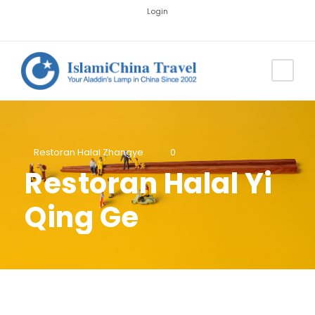
Login
Restoran Halal Zhangye
0
Restoran Halal Yi
Qing Ge