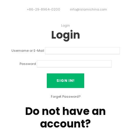
+86-29-8964-0200
info@islamichina.com
Login
Login
Username or E-Mail
Password
Forget Password
?
Do not have an
account
?