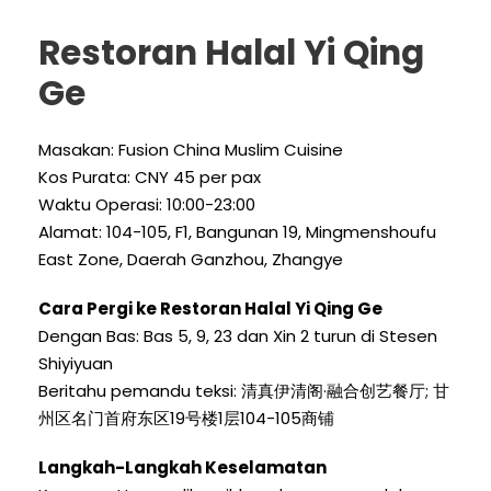
Restoran Halal Yi Qing
Ge
Masakan:
Fusion China Muslim Cuisine
Kos Purata: CNY 45 per pax
Waktu Operasi: 10:00-23:00
Alamat: 104-105,
F1
, Bangunan 19,
Mingmenshoufu
East Zone
, Daerah Ganzhou, Zhangye
Cara Pergi ke Restoran Halal Yi Qing Ge
Dengan Bas: Bas 5, 9, 23 dan Xin 2 turun di Stesen
Shiyiyuan
Beritahu pemandu teksi: 清真伊清阁·融合创艺餐厅; 甘
州区名门首府东区19号楼1层104-105商铺
Langkah-Langkah Keselamatan