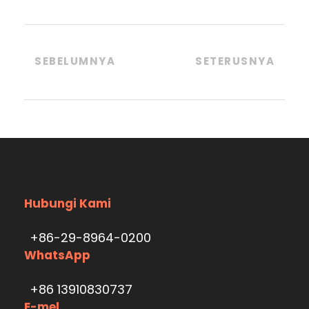
SEBELUMNYA
SETERUSNYA
Hubungi Kami
+86-29-8964-0200
WhatsApp
+86 13910830737
E-mel