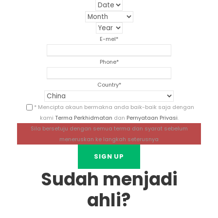
E-mel
*
Phone
*
Country
*
* Mencipta akaun bermakna anda baik-baik saja dengan
kami
Terma Perkhidmatan
dan
Pernyataan Privasi
.
Sila bersetuju dengan semua terma dan syarat sebelum
meneruskan ke langkah seterusnya
Sudah menjadi
ahli?