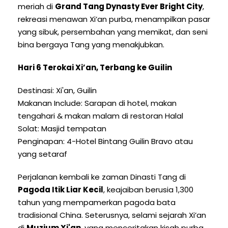
meriah di
Grand Tang Dynasty Ever Bright City
,
rekreasi menawan Xi’an purba, menampilkan pasar
yang sibuk, persembahan yang memikat, dan seni
bina bergaya Tang yang menakjubkan.
Hari 6 Terokai Xi’an, Terbang ke Guilin
Destinasi: Xi'an, Guilin
Makanan Include: Sarapan di hotel, makan
tengahari & makan malam di restoran Halal
Solat: Masjid tempatan
Penginapan: 4-Hotel Bintang Guilin Bravo atau
yang setaraf
Perjalanan kembali ke zaman Dinasti Tang di
Pagoda Itik Liar Kecil
, keajaiban berusia 1,300
tahun yang mempamerkan pagoda bata
tradisional China. Seterusnya, selami sejarah Xi’an
di
Muzium Xi'an
, yang menceritakan kisah purba