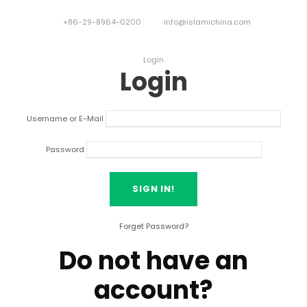
+86-29-8964-0200
info@islamichina.com
Login
Login
Username or E-Mail
Password
Forget Password
?
Do not have an
account
?