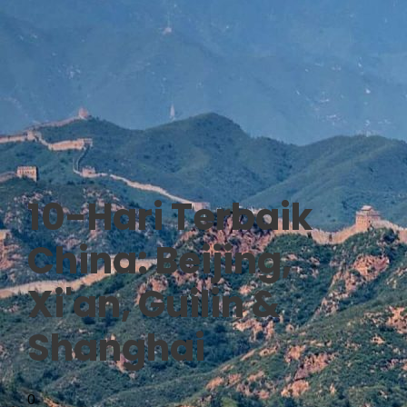
10-Hari Terbaik
China: Beijing,
Xi'an, Guilin &
Shanghai
0