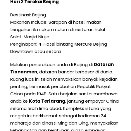
Hari 2 Terokai Beijing
Destinasi: Beijing
Makanan Include: Sarapan di hotel, makan
tengahari & makan malam di restoran halal
Solat: Masjid Niujie
Penginapan: 4-Hotel bintang Mercure Beijing
Downtown atau setara
Mulakan penerokaan anda di Beijing di
Dataran
Tiananmen
, dataran bandar terbesar di dunia.
Ruang luas ini telah menyaksikan banyak kejadian
penting, termasuk penubuhan Republik Rakyat
China pada 1949. Satu berjalan santai membawa
anda ke
Kota Terlarang
, jantung empayar China
selama lebih lima abad. Kompleks istana yang
megah ini berkhidmat sebagai kediaman 24
maharaja dari dinasti Ming dan Qing, menyaksikan
kebangkitan dan kejatuhan kuasa empayar.