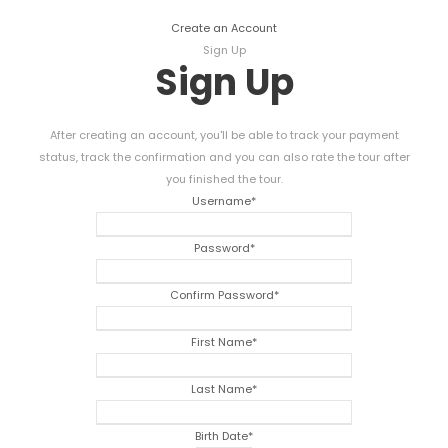
Create an Account
Sign Up
Sign Up
After creating an account
,
you'll be able to track your payment
status
,
track the confirmation and you can also rate the tour after
you finished the tour
.
Username
*
Password
*
Confirm Password
*
First Name
*
Last Name
*
Birth Date
*