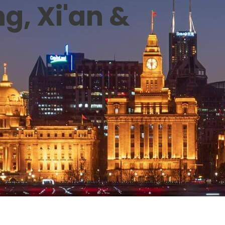
g, Xi'an &