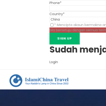
Phone
*
Country
*
* Mencipta akaun bermakna an
Sila bersetuju dengan semua ter
Sudah menja
Login