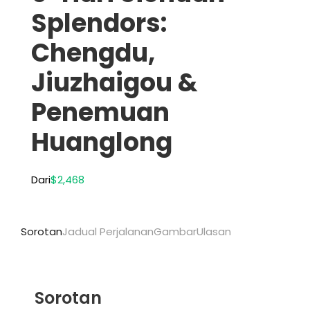
Splendors:
Chengdu,
Jiuzhaigou &
Penemuan
Huanglong
Dari
$2,468
Sorotan
Jadual Perjalanan
Gambar
Ulasan
Sorotan