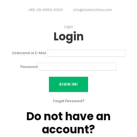
+86-29-8964-0200
info@islamichina.com
Login
Login
Username or E-Mail
Password
Forget Password
?
Do not have an
account
?