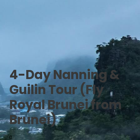
4-Day Nanning &
Guilin Tour (Fly
Royal Brunei from
Brunei)
0