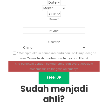
E-mel
*
Phone
*
Country
*
* Mencipta akaun bermakna anda baik-baik saja dengan
kami
Terma Perkhidmatan
dan
Pernyataan Privasi
.
Sila bersetuju dengan semua terma dan syarat sebelum
meneruskan ke langkah seterusnya
Sudah menjadi
ahli?