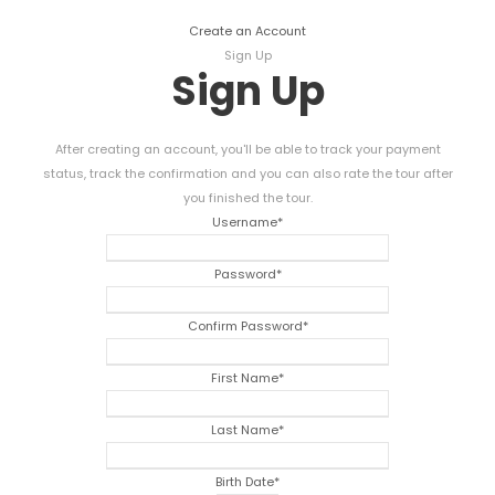
Create an Account
Sign Up
Sign Up
After creating an account
,
you'll be able to track your payment
status
,
track the confirmation and you can also rate the tour after
you finished the tour
.
Username
*
Password
*
Confirm Password
*
First Name
*
Last Name
*
Birth Date
*