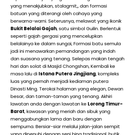
yang menakjubkan, stalagmit,, dan formasi
batuan yang diterangi oleh cahaya yang
berwarna-warni. Seterusnya, melawat yang ikonik
Bukit Belalai Gajah
, satu simbol Guilin. Berlentuk
seperti gajah gergasi yang mencelupkan
belalainya ke dalam sungai, Formasi batu semula
jadi ini menawarkan pemandangan yang indah
dan suasana yang tenang. Selepas makan tengah
hari dan solat di Masjid Chongshan, Kembali ke
masa lalu di
Istana Putera Jingjiang
, kompleks
luas yang pernah menjadi kediaman putera
Dinasti Ming. Terokai halaman yang elegan, Dewan
besar, dan taman-taman yang tenang. Akhiri
lawatan anda dengan lawatan ke
Lorong Timur-
Barat
, kawasan yang meriah dan sibuk yang
menggabungkan lama dan baru dengan
sempurna. Bersiar-siar melalui jalan-jalan sempit
yang dipenuhi dengan seni bina tradisional, butik