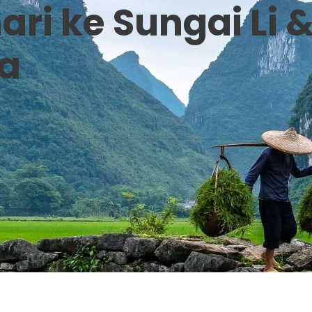
ri ke Sungai Li 
ca