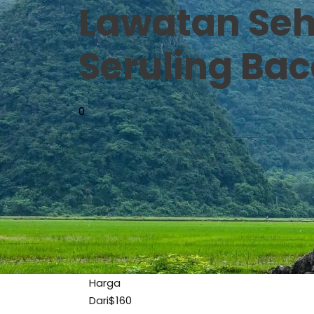
Lawatan Seha
Seruling Ba
0
Harga
Dari
$160