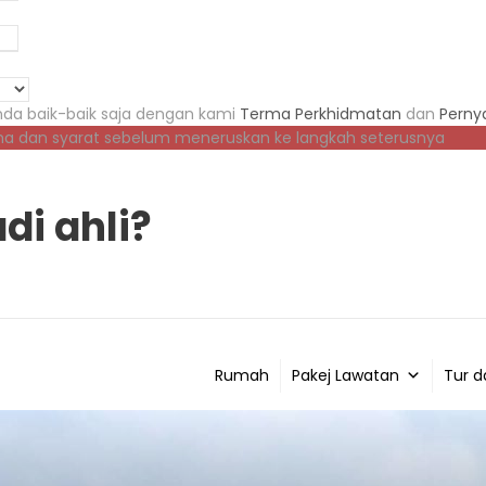
da baik-baik saja dengan kami
Terma Perkhidmatan
dan
Pernya
ma dan syarat sebelum meneruskan ke langkah seterusnya
di ahli?
Rumah
Pakej Lawatan
Tur d