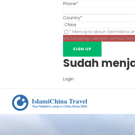
Phone
*
Country
*
* Mencipta akaun bermakna an
Sila bersetuju dengan semua ter
Sudah menja
Login