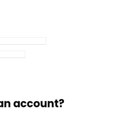
an account
?