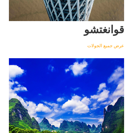
قوانغتشو
عرض جميع الجولات