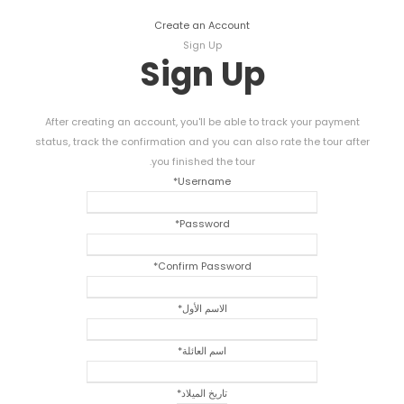
Create an Account
Sign Up
Sign Up
After creating an account
,
you'll be able to track your payment
status
,
track the confirmation and you can also rate the tour after
.
you finished the tour
*
Username
*
Password
*
Confirm Password
الاسم الأول
*
اسم العائلة
*
تاريخ الميلاد
*