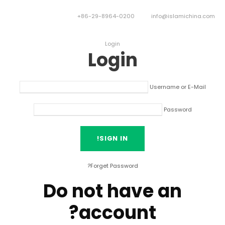
+86-29-8964-0200
info@islamichina.com
Login
Login
Username or E-Mail
Password
?
Forget Password
Do not have an
?
account