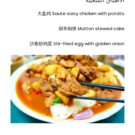
大盘鸡 Saute soicy chicken with potato
胡羊焖饼 Mutton stewed cake
沙葱炒鸡蛋 Stir-fried egg with golden onion