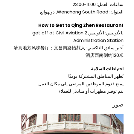
ساعات العمل: 11:00-23:00
العنوان:
Wenchang South Road
, دونهوانغ
How to Get to Qing Zhen Restaurant
بالأتوبيس: الأتوبيس 2
get off at Civil Aviation
Administration Station
أخبر سائق التاكسي:
文昌南路怡苑大
；
清真地方风味餐厅
酒店西南侧约120米
احتياطات السلامة
تُطهر المناطق المشتركة يوميًا
يمنع قدوم الموظفين المرضى إلى مكان العمل
يتم توفير مطهرات أو مناديل للعملاء
صور