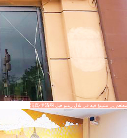
مطعم يي تشينغ قيه في تلال رينبو هيل 清真·伊清阁