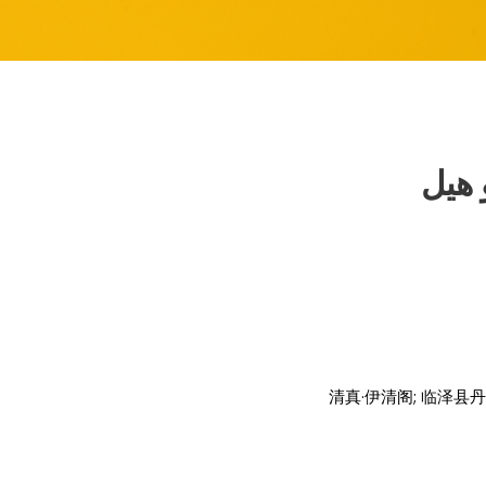
 هيل
清真·伊清阁
;
临泽县丹