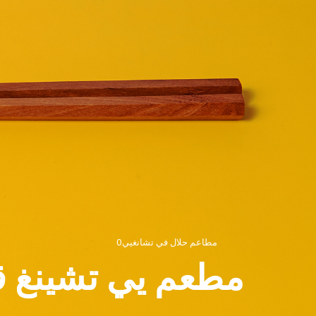
مطاعم حلال في تشانغيي
0
مطعم يي تشينغ قي