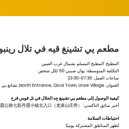
مطعم يي تشينغ قيه في تلال رينبو
المطبخ: المطبخ المسلم بشمال غرب الصين
التكلفة المتوسطة: يوان صيني 50 لكل شخص
ساعات العمل: 07:30-23:30
العنوان:
Linze Village
,
Qicai Town
,
North Entrance
, تشانغ يي
كيفية الوصول إلى مطعم يي تشينغ جِه الحلال في تل قوس قزح
أخبر سائق التاكسي:
霞公路七彩丹霞小镇北入口（龙泉山庄旁）
احتياطات السلامة
تُطهر المناطق المشتركة يوميًا