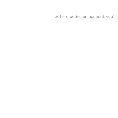
.
After creating an account
,
you'll