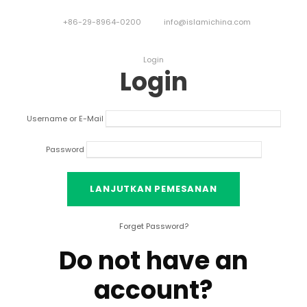
+86-29-8964-0200
info@islamichina.com
Login
Login
Username or E-Mail
Password
Forget Password
?
Do not have an
account
?