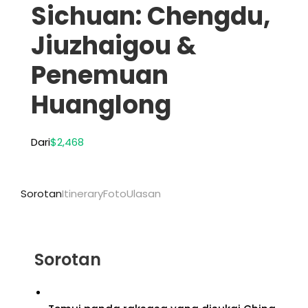
Sichuan: Chengdu,
Jiuzhaigou &
Penemuan
Huanglong
Dari
$2,468
Sorotan
Itinerary
Foto
Ulasan
Sorotan