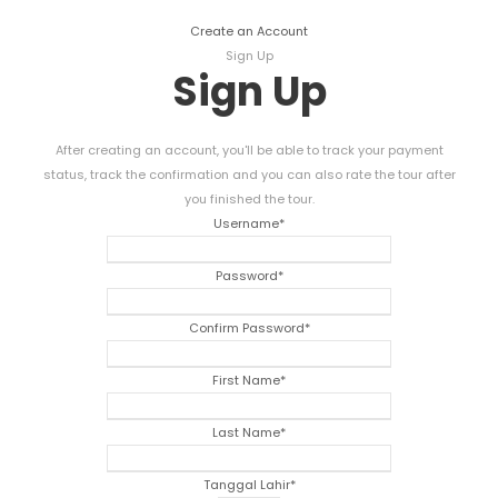
Create an Account
Sign Up
Sign Up
After creating an account
,
you'll be able to track your payment
status
,
track the confirmation and you can also rate the tour after
you finished the tour
.
Username
*
Password
*
Confirm Password
*
First Name
*
Last Name
*
Tanggal Lahir
*