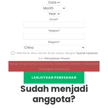
Email
*
Telepon
*
Negara
*
* Membuat akun berarti Anda setuju dengan
Syarat Layanan
dan
Pernyataan Privasi
.
Harap setujui semua syarat dan ketentuan sebelum melanjutkan
ke langkah berikutnya
Sudah menjadi
anggota?