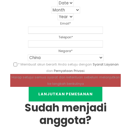
Email
*
Telepon
*
Negara
*
* Membuat akun berarti Anda setuju dengan
Syarat Layanan
dan
Pernyataan Privasi
.
Harap setujui semua syarat dan ketentuan sebelum melanjutkan
ke langkah berikutnya
Sudah menjadi
anggota?