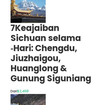
7Keajaiban
Sichuan selama
‑Hari: Chengdu,
Jiuzhaigou,
Huanglong &
Gunung Siguniang
Dari
$2,468