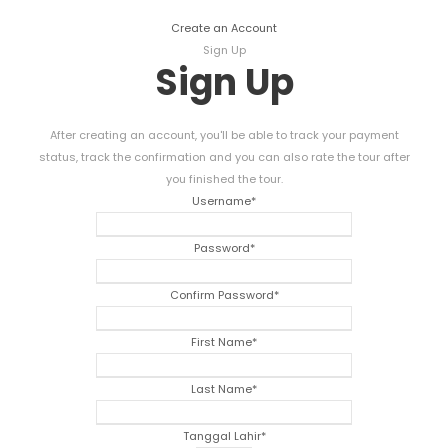
Create an Account
Sign Up
Sign Up
After creating an account
,
you'll be able to track your payment
status
,
track the confirmation and you can also rate the tour after
you finished the tour
.
Username
*
Password
*
Confirm Password
*
First Name
*
Last Name
*
Tanggal Lahir
*