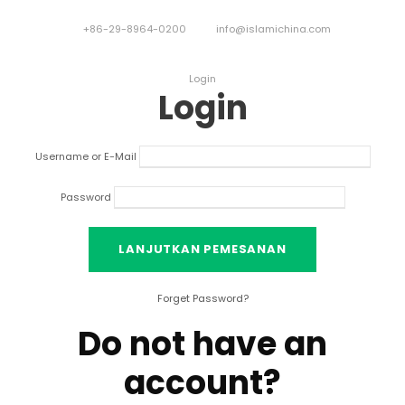
+86-29-8964-0200
info@islamichina.com
Login
Login
Username or E-Mail
Password
Forget Password
?
Do not have an
account
?