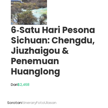
6‑Satu Hari Pesona
Sichuan: Chengdu,
Jiuzhaigou &
Penemuan
Huanglong
Dari
$2,468
Sorotan
Itinerary
Foto
Ulasan