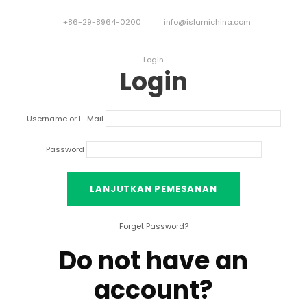
+86-29-8964-0200
info@islamichina.com
Login
Login
Username or E-Mail
Password
Forget Password
?
Do not have an
account
?