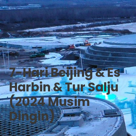
7-Hari Beijing & Es
Harbin & Tur Salju
(2024 Musim
Dingin)
0