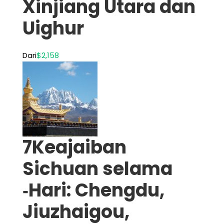
Xinjiang Utara dan
Uighur
Dari
$2,158
7Keajaiban
Sichuan selama
‑Hari: Chengdu,
Jiuzhaigou,