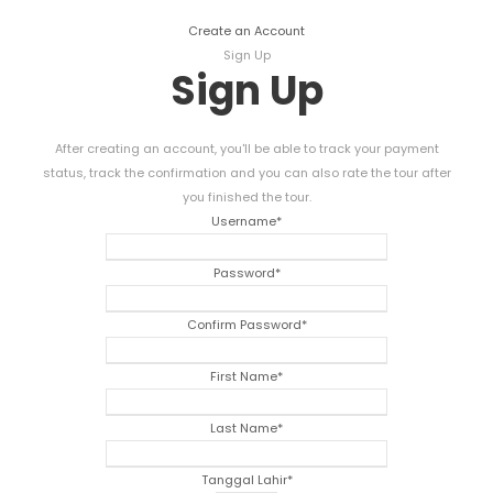
Create an Account
Sign Up
Sign Up
After creating an account
,
you'll be able to track your payment
status
,
track the confirmation and you can also rate the tour after
you finished the tour
.
Username
*
Password
*
Confirm Password
*
First Name
*
Last Name
*
Tanggal Lahir
*