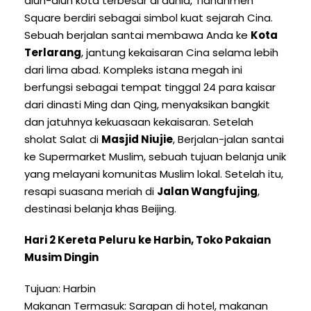
alun-alun kota terbesar di dunia, Tiananmen
Square berdiri sebagai simbol kuat sejarah Cina.
Sebuah berjalan santai membawa Anda ke
Kota
Terlarang
, jantung kekaisaran Cina selama lebih
dari lima abad. Kompleks istana megah ini
berfungsi sebagai tempat tinggal 24 para kaisar
dari dinasti Ming dan Qing, menyaksikan bangkit
dan jatuhnya kekuasaan kekaisaran. Setelah
sholat Salat di
Masjid Niujie
, Berjalan-jalan santai
ke Supermarket Muslim, sebuah tujuan belanja unik
yang melayani komunitas Muslim lokal. Setelah itu,
resapi suasana meriah di
Jalan Wangfujing
,
destinasi belanja khas Beijing.
Hari 2 Kereta Peluru ke Harbin, Toko Pakaian
Musim Dingin
Tujuan: Harbin
Makanan Termasuk: Sarapan di hotel, makanan