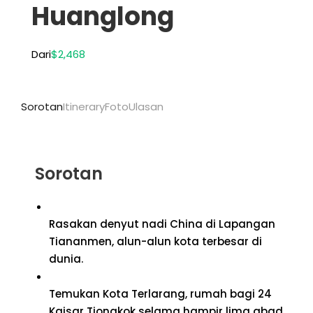
Huanglong
Dari
$2,468
Sorotan
Itinerary
Foto
Ulasan
Sorotan
Rasakan denyut nadi China di Lapangan
Tiananmen, alun-alun kota terbesar di
dunia.
Temukan Kota Terlarang, rumah bagi 24
Kaisar Tiongkok selama hampir lima abad.