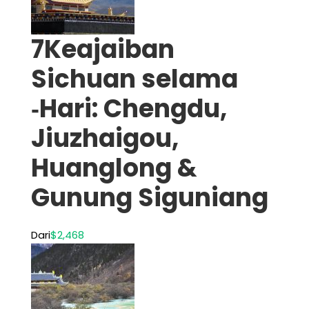
7Keajaiban
Sichuan selama
‑Hari: Chengdu,
Jiuzhaigou,
Huanglong &
Gunung Siguniang
Dari
$2,468