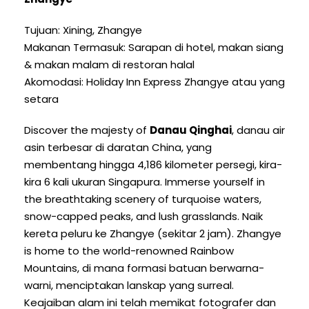
Tujuan: Xining, Zhangye
Makanan Termasuk: Sarapan di hotel, makan siang
& makan malam di restoran halal
Akomodasi: Holiday Inn Express Zhangye atau yang
setara
Discover the majesty of
Danau Qinghai
, danau air
asin terbesar di daratan China, yang
membentang hingga 4,186 kilometer persegi, kira-
kira 6 kali ukuran Singapura.
Immerse yourself in
the breathtaking scenery of turquoise waters
,
snow-capped peaks
,
and lush grasslands
. Naik
kereta peluru ke Zhangye (sekitar 2 jam).
Zhangye
is home to the world-renowned Rainbow
Mountains
, di mana formasi batuan berwarna-
warni, menciptakan lanskap yang surreal.
Keajaiban alam ini telah memikat fotografer dan