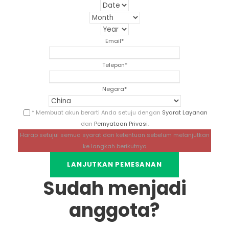
Email
*
Telepon
*
Negara
*
* Membuat akun berarti Anda setuju dengan
Syarat Layanan
dan
Pernyataan Privasi
.
Harap setujui semua syarat dan ketentuan sebelum melanjutkan
ke langkah berikutnya
Sudah menjadi
anggota?