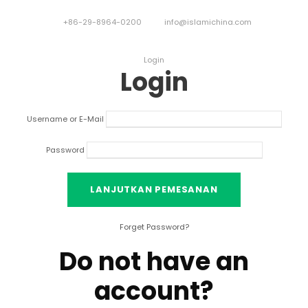
+86-29-8964-0200
info@islamichina.com
Login
Login
Username or E-Mail
Password
Forget Password
?
Do not have an
account
?