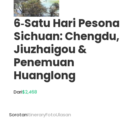
6‑Satu Hari Pesona
Sichuan: Chengdu,
Jiuzhaigou &
Penemuan
Huanglong
Dari
$2,468
Sorotan
Itinerary
Foto
Ulasan