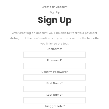
Create an Account
Sign Up
Sign Up
After creating an account
,
you'll be able to track your payment
status
,
track the confirmation and you can also rate the tour after
you finished the tour
.
Username
*
Password
*
Confirm Password
*
First Name
*
Last Name
*
Tanggal Lahir
*