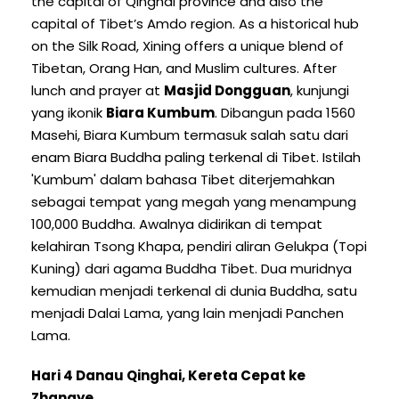
the capital of Qinghai province and also the
capital of Tibet’s Amdo region
.
As a historical hub
on the Silk Road
,
Xining offers a unique blend of
Tibetan
, Orang Han,
and Muslim cultures
.
After
lunch and prayer at
Masjid Dongguan
, kunjungi
yang ikonik
Biara Kumbum
. Dibangun pada 1560
Masehi, Biara Kumbum termasuk salah satu dari
enam Biara Buddha paling terkenal di Tibet. Istilah
'Kumbum' dalam bahasa Tibet diterjemahkan
sebagai tempat yang megah yang menampung
100,000 Buddha. Awalnya didirikan di tempat
kelahiran Tsong Khapa, pendiri aliran Gelukpa (Topi
Kuning) dari agama Buddha Tibet. Dua muridnya
kemudian menjadi terkenal di dunia Buddha, satu
menjadi Dalai Lama, yang lain menjadi Panchen
Lama.
Hari 4 Danau Qinghai, Kereta Cepat ke
Zhangye