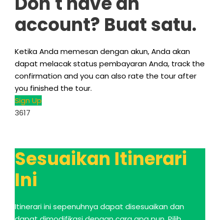
Don't have an
account
? Buat satu.
Ketika Anda memesan dengan akun, Anda akan
dapat melacak status pembayaran Anda,
track the
confirmation and you can also rate the tour after
you finished the tour
.
Sign Up
3617
Sesuaikan Itinerari
Ini
Itinerari ini sepenuhnya dapat disesuaikan dan
dapat dimodifikasi dengan cara apa pun. Pilih