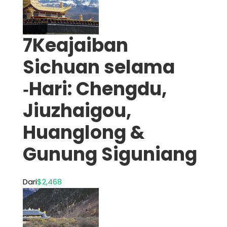
7Keajaiban
Sichuan selama
‑Hari: Chengdu,
Jiuzhaigou,
Huanglong &
Gunung Siguniang
Dari
$2,468