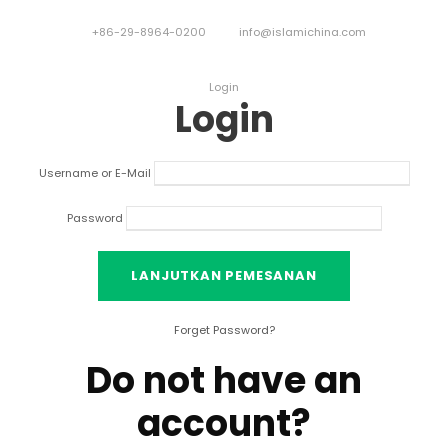
+86-29-8964-0200
info@islamichina.com
Login
Login
Username or E-Mail
Password
Forget Password
?
Do not have an
account
?