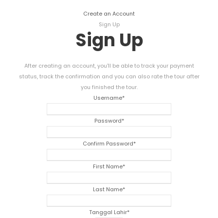
Create an Account
Sign Up
Sign Up
After creating an account
,
you'll be able to track your payment
status
,
track the confirmation and you can also rate the tour after
you finished the tour
.
Username
*
Password
*
Confirm Password
*
First Name
*
Last Name
*
Tanggal Lahir
*