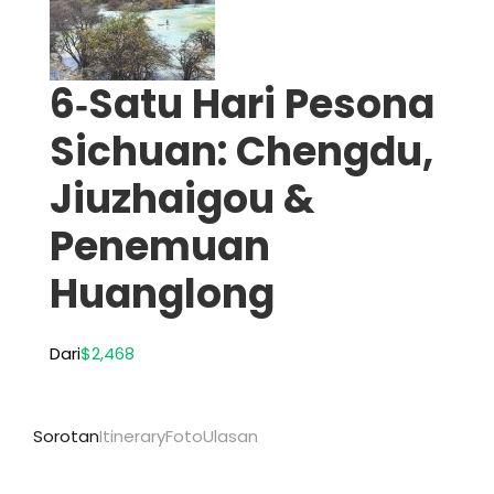
6‑Satu Hari Pesona
Sichuan: Chengdu,
Jiuzhaigou &
Penemuan
Huanglong
Dari
$2,468
Sorotan
Itinerary
Foto
Ulasan