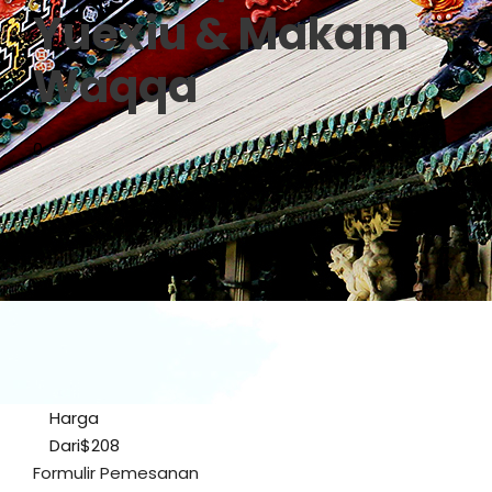
Yuexiu & Makam
Waqqa
0
Harga
Dari
$208
Formulir Pemesanan