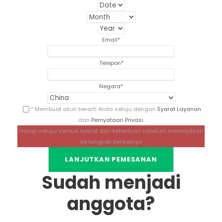
Email
*
Telepon
*
Negara
*
* Membuat akun berarti Anda setuju dengan
Syarat Layanan
dan
Pernyataan Privasi
.
Harap setujui semua syarat dan ketentuan sebelum melanjutkan
ke langkah berikutnya
Sudah menjadi
anggota?