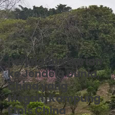
Perjalanan Harian
ke Jendela Dunia,
China yang
Megah, Kampung
Etnis China