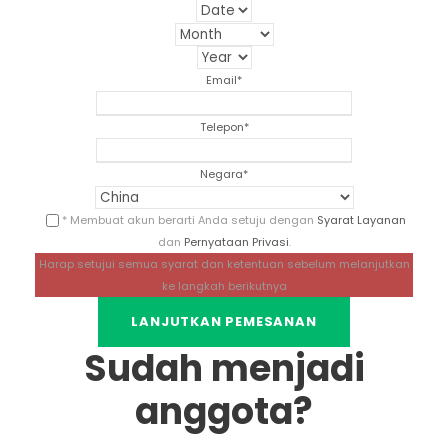
Email
*
Telepon
*
Negara
*
* Membuat akun berarti Anda setuju dengan
Syarat Layanan
dan
Pernyataan Privasi
.
Harap setujui semua syarat dan ketentuan sebelum melanjutkan
ke langkah berikutnya
Sudah menjadi
anggota?