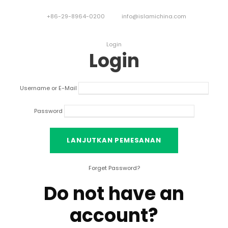
+86-29-8964-0200
info@islamichina.com
Login
Login
Username or E-Mail
Password
Forget Password
?
Do not have an
account
?