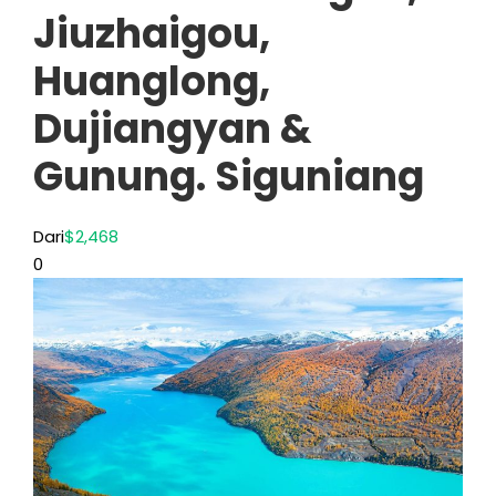
Jiuzhaigou,
Huanglong,
Dujiangyan &
Gunung. Siguniang
Dari
$2,468
0