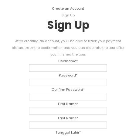
Create an Account
Sign Up
Sign Up
After creating an account
,
you'll be able to track your payment
status
,
track the confirmation and you can also rate the tour after
you finished the tour
.
Username
*
Password
*
Confirm Password
*
First Name
*
Last Name
*
Tanggal Lahir
*