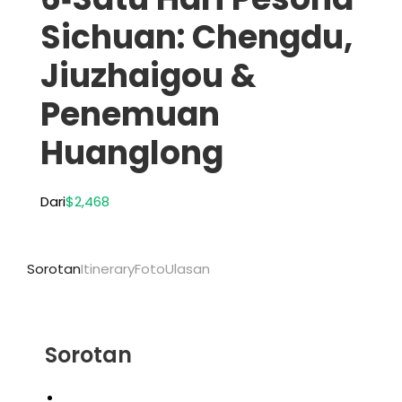
Sichuan: Chengdu,
Jiuzhaigou &
Penemuan
Huanglong
Dari
$2,468
Sorotan
Itinerary
Foto
Ulasan
Sorotan