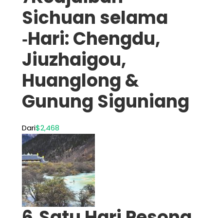
Sichuan selama
‑Hari: Chengdu,
Jiuzhaigou,
Huanglong &
Gunung Siguniang
Dari
$2,468
6‑Satu Hari Pesona