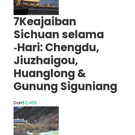
7Keajaiban
Sichuan selama
‑Hari: Chengdu,
Jiuzhaigou,
Huanglong &
Gunung Siguniang
Dari
$2,468