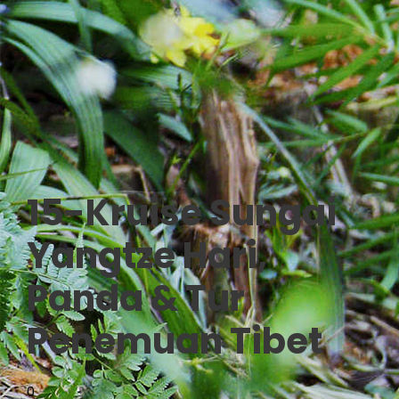
15-Kruise Sungai
Yangtze Hari,
Panda & Tur
Penemuan Tibet
0