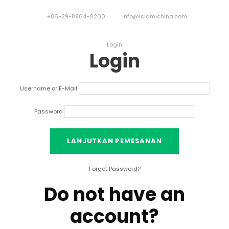
+86-29-8964-0200
info@islamichina.com
Login
Login
Username or E-Mail
Password
Forget Password
?
Do not have an
account
?