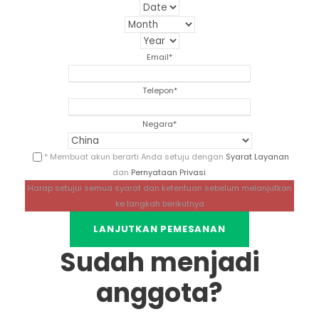
Email
*
Telepon
*
Negara
*
* Membuat akun berarti Anda setuju dengan
Syarat Layanan
dan
Pernyataan Privasi
.
Harap setujui semua syarat dan ketentuan sebelum melanjutkan
ke langkah berikutnya
Sudah menjadi
anggota?