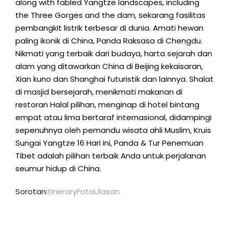
along with fabled Yangtze landscapes
,
including
the Three Gorges and the dam
, sekarang fasilitas
pembangkit listrik terbesar di dunia. Amati hewan
paling ikonik di China, Panda Raksasa di Chengdu.
Nikmati yang terbaik dari budaya, harta sejarah dan
alam yang ditawarkan China di Beijing kekaisaran,
Xian kuno dan Shanghai futuristik dan lainnya. Shalat
di masjid bersejarah, menikmati makanan di
restoran Halal pilihan, menginap di hotel bintang
empat atau lima bertaraf internasional, didampingi
sepenuhnya oleh pemandu wisata ahli Muslim, Kruis
Sungai Yangtze 16 Hari ini, Panda & Tur Penemuan
Tibet adalah pilihan terbaik Anda untuk perjalanan
seumur hidup di China.
Sorotan
Itinerary
Foto
Ulasan