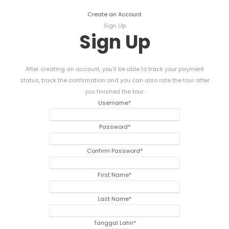
Create an Account
Sign Up
Sign Up
After creating an account
,
you'll be able to track your payment
status
,
track the confirmation and you can also rate the tour after
you finished the tour
.
Username
*
Password
*
Confirm Password
*
First Name
*
Last Name
*
Tanggal Lahir
*