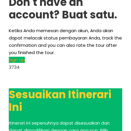
Don't have an
account
? Buat satu.
Ketika Anda memesan dengan akun, Anda akan
dapat melacak status pembayaran Anda,
track the
confirmation and you can also rate the tour after
you finished the tour
.
Sign Up
3734
Sesuaikan Itinerari
Ini
Itinerari ini sepenuhnya dapat disesuaikan dan
dapat dimodifikasi dengan cara apa pun. Pilih